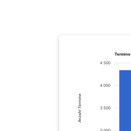
Termine
4.500
4.000
Anzahl Termine
3.500
3.000