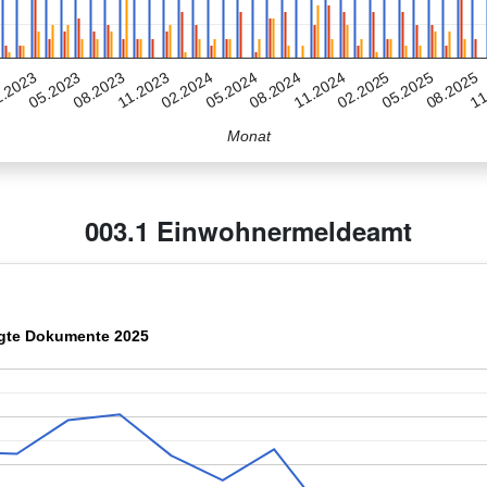
08.2024
05.2023
02.2025
11.2023
08.2025
05.2024
11.2024
.2023
08.2023
05.2025
02.2024
11
Monat
003.1 Einwohnermeldeamt
gte Dokumente 2025