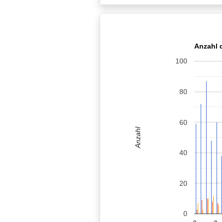
Anzahl d
100
80
60
Anzahl
40
20
0